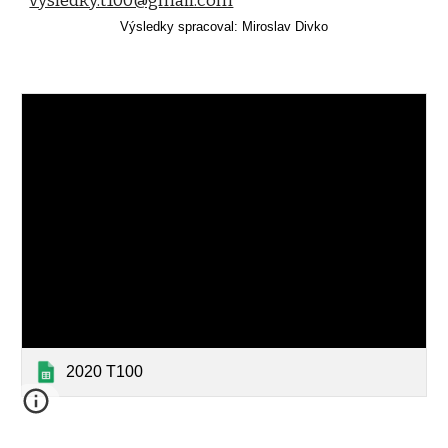
vysledky.t100@gmail.com
Výsledky spracoval: Miroslav Divko
2020 T100