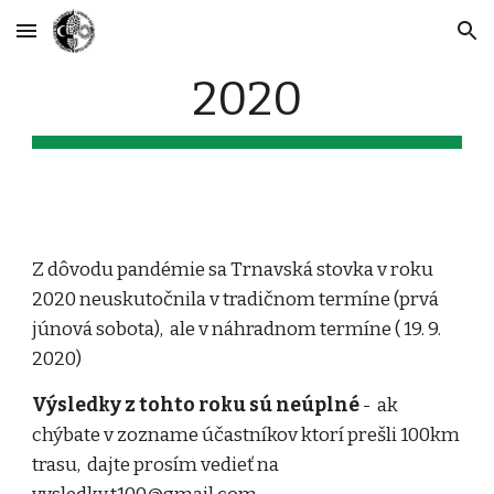
Skip to main content
Skip to navigation
2020
Z dôvodu pandémie sa Trnavská stovka v roku
2020 neuskutočnila v tradičnom termíne (prvá
júnová sobota), ale v náhradnom termíne ( 19. 9.
2020)
Výsledky z tohto roku sú neúplné
- ak
chýbate v zozname účastníkov ktorí prešli 100km
trasu, dajte prosím vedieť na