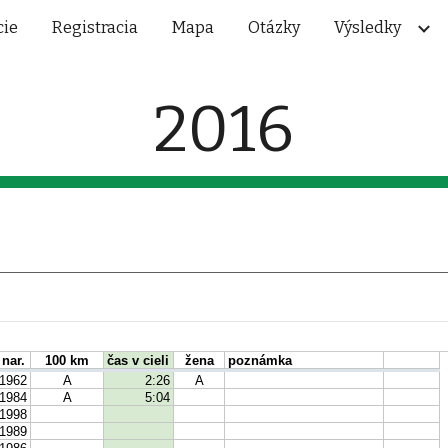
cie
Registracia
Mapa
Otázky
Výsledky
ip to main content
Skip to navigat
201
6