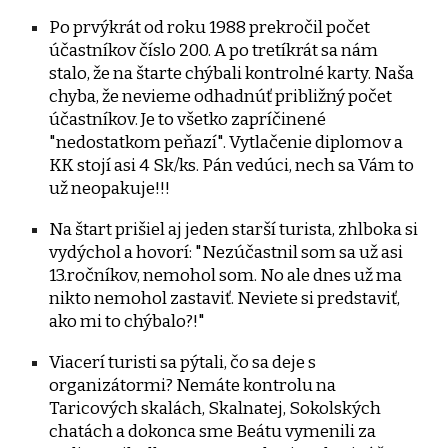
Po prvýkrát od roku 1988 prekročil počet
účastníkov číslo 200. A po tretíkrát sa nám
stalo, že na štarte chýbali kontrolné karty. Naša
chyba, že nevieme odhadnúť približný počet
účastníkov. Je to všetko zapríčinené
"nedostatkom peňazí". Vytlačenie diplomov a
KK stojí asi 4 Sk/ks. Pán vedúci, nech sa Vám to
už neopakuje!!!
Na štart prišiel aj jeden starší turista, zhlboka si
vydýchol a hovorí: "Nezúčastnil som sa už asi
13.ročníkov, nemohol som. No ale dnes už ma
nikto nemohol zastaviť. Neviete si predstaviť,
ako mi to chýbalo?!"
Viacerí turisti sa pýtali, čo sa deje s
organizátormi? Nemáte kontrolu na
Taricových skalách, Skalnatej, Sokolských
chatách a dokonca sme Beátu vymenili za