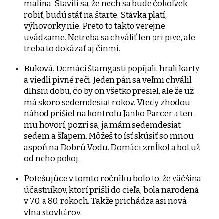
malina. Stavili sa, že nech sa bude čokoľvek
robiť, budú stáť na štarte. Stávka platí,
výhovorky nie. Preto to takto verejne
uvádzame. Netreba sa chváliť len pri pive, ale
treba to dokázať aj činmi.
Buková. Domáci štamgasti popíjali, hrali karty
a viedli pivné reči. Jeden pán sa veľmi chválil
dlhšiu dobu, čo by on všetko prešiel, ale že už
má skoro sedemdesiat rokov. Vtedy zhodou
náhod prišiel na kontrolu Janko Parcer a ten
mu hovorí, pozri sa, ja mám sedemdesiat
sedem a šľapem. Môžeš to ísť skúsiť so mnou
aspoň na Dobrú Vodu. Domáci zmĺkol a bol už
od neho pokoj.
Potešujúce v tomto ročníku bolo to, že väčšina
účastníkov, ktorí prišli do cieľa, bola narodená
v 70. a 80. rokoch. Takže prichádza asi nová
vlna stovkárov.