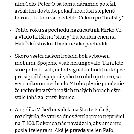
ním Celo. Peter O. sa tomu náramne potešil,
avšak len dovtedy, pokiaľ neokúsil steplenú
bororo. Potom sa rozdelil s Celom po "bratsky".
Tohto roku sa pochodu nezúčastnili Mirko Vŕ.
a Vlado Ja. Išli na "skusy" ku konkurencii na
Haličskú stovku. Uvidíme ako pochodili.
Skoro všetci na kontrolách boli vybavení
mobilmi. Spojenie však nefungovalo. Tam, kde
sme potrebovali, nebol signál a chodiť na kopec
pre signál či spojenie, ako to robil ujo Imro, sa
veru nikomu nechcelo. Z toho plynie poučenie,
že technika v tých našich malých horách ešte
stále ťahá za kratší koniec.
Angelika V., keď nevidela na štarte Paľa Š.,
rozchýrila, že vraj sa dnes žení a preto neprišiel
na T-100. Dokonca nás navádzala, aby sme mu
poslali telegram. Aká je pravda vie len Paľo.