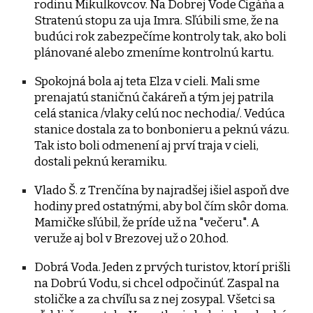
rodinu Mikulkovcov. Na Dobrej Vode Cigáňa a
Stratenú stopu za uja Imra. Sľúbili sme, že na
budúci rok zabezpečíme kontroly tak, ako boli
plánované alebo zmeníme kontrolnú kartu.
Spokojná bola aj teta Elza v cieli. Mali sme
prenajatú staničnú čakáreň a tým jej patrila
celá stanica /vlaky celú noc nechodia/. Vedúca
stanice dostala za to bonbonieru a peknú vázu.
Tak isto boli odmenení aj prví traja v cieli,
dostali peknú keramiku.
Vlado Š. z Trenčína by najradšej išiel aspoň dve
hodiny pred ostatnými, aby bol čím skôr doma.
Mamičke sľúbil, že príde už na "večeru". A
veruže aj bol v Brezovej už o 20.hod.
Dobrá Voda. Jeden z prvých turistov, ktorí prišli
na Dobrú Vodu, si chcel odpočinúť. Zaspal na
stoličke a za chvíľu sa z nej zosypal. Všetci sa