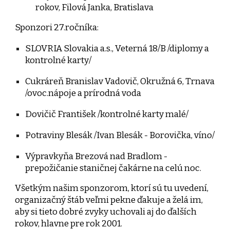
rokov, Filová Janka, Bratislava
Sponzori 27.ročníka:
SLOVRIA Slovakia a.s., Veterná 18/B /diplomy a
kontrolné karty/
Cukráreň Branislav Vadovič, Okružná 6, Trnava
/ovoc.nápoje a prírodná voda
Dovičič František /kontrolné karty malé/
Potraviny Blesák /Ivan Blesák - Borovička, víno/
Výpravkyňa Brezová nad Bradlom -
prepožičanie staničnej čakárne na celú noc.
Všetkým našim sponzorom, ktorí sú tu uvedení,
organizačný štáb veľmi pekne ďakuje a želá im,
aby si tieto dobré zvyky uchovali aj do ďalších
rokov, hlavne pre rok 2001.