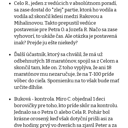
Celo R., jeden z vedúcich v absolútnom poradí,
sa zase dostal do "zlej" partie, ktorá ho vodila a
vodila až skončil kdesi medzi Rakovou a
Mihalinovou. Takto prepustil vedúce
postavenie pre Petra O. a Jozefa R. Načo sa zase
vyhovorí, to ukáže čas. Ale otázka je postavená
inak? Prejde ju ešte niekedy?
Ďalší účastník, ktorý sa chválil, že má už
odbehnutých 18 maratónov, spojil sa z Celom a
skončil tam, kde on. Z toho vyplýva, že ani 18
maratónov mu nezaručuje, že na T-100 príde
vôbec do cieľa. Spomienku na to však bude mať
určite dlhšie.
Buková - kontrola. Miro C. objednal 1 deci
borovičky pre toho, kto príde skôr na kontrolu.
Jednalo sa o Petra O. alebo Cela R. Pohár bol
krásne orosený, keď však dotyční prišli asi za
dve hodiny, prvý vo dverách sa zjavil Peter a za