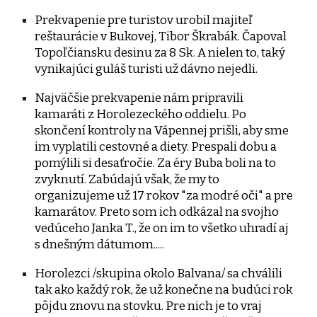
Prekvapenie pre turistov urobil majiteľ
reštaurácie v Bukovej, Tibor Škrabák. Čapoval
Topoľčiansku desinu za 8 Sk. A nielen to, taký
vynikajúci guláš turisti už dávno nejedli.
Najväčšie prekvapenie nám pripravili
kamaráti z Horolezeckého oddielu. Po
skončení kontroly na Vápennej prišli, aby sme
im vyplatili cestovné a diety. Prespali dobu a
pomýlili si desaťročie. Za éry Buba boli na to
zvyknutí. Zabúdajú však, že my to
organizujeme už 17 rokov "za modré oči" a pre
kamarátov. Preto som ich odkázal na svojho
vedúceho Janka T., že on im to všetko uhradí aj
s dnešným dátumom.....
Horolezci /skupina okolo Balvana/ sa chválili
tak ako každý rok, že už konečne na budúci rok
pôjdu znovu na stovku. Pre nich je to vraj