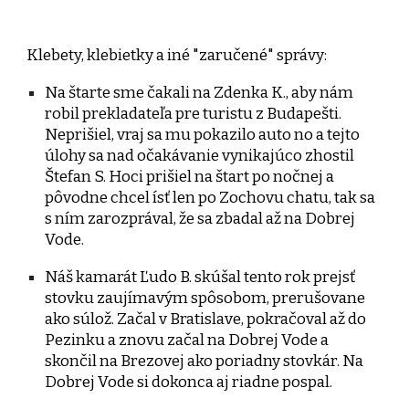
Klebety, klebietky a iné "zaručené" správy:
Na štarte sme čakali na Zdenka K., aby nám
robil prekladateľa pre turistu z Budapešti.
Neprišiel, vraj sa mu pokazilo auto no a tejto
úlohy sa nad očakávanie vynikajúco zhostil
Štefan S. Hoci prišiel na štart po nočnej a
pôvodne chcel ísť len po Zochovu chatu, tak sa
s ním zarozprával, že sa zbadal až na Dobrej
Vode.
Náš kamarát Ľudo B. skúšal tento rok prejsť
stovku zaujímavým spôsobom, prerušovane
ako súlož. Začal v Bratislave, pokračoval až do
Pezinku a znovu začal na Dobrej Vode a
skončil na Brezovej ako poriadny stovkár. Na
Dobrej Vode si dokonca aj riadne pospal.