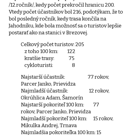
/12.ročník/, kedy počet prekročil hranicu 200.
Vtedy počet účastníkov bol 216, podotýkam, že to
bol posledný ročník, kedy trasa končila na
Jahodníku, kde bola možnosť sa o turistov lepšie
postarať ako na stanici v Brezovej.
Celkový počet turistov: 205
z toho 100 km: 122
kratšie trasy: 75
cykloturisti: 8
Najstarší účastník: 77 rokov,
Parcer Janko, Prievidza
Najmladší účastník: 12 rokov,
Okrúhlica Adam, Šamorín
Najstarší pokoriteľ 100 km:
77
rokov, Parcer Janko, Prievidza
Najmladší pokoriteľ 100 km:
15 rokov,
Mikulka Andrej, Trnava
Najmladšia pokoriteľka 100 km: 15